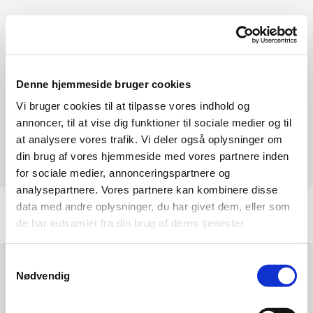
VI HAR åbent Ring og bestil tid på Tlf.:
52 65 96 80
Denne hjemmeside bruger cookies
Vi bruger cookies til at tilpasse vores indhold og
annoncer, til at vise dig funktioner til sociale medier og til
at analysere vores trafik. Vi deler også oplysninger om
din brug af vores hjemmeside med vores partnere inden
for sociale medier, annonceringspartnere og
analysepartnere. Vores partnere kan kombinere disse
data med andre oplysninger, du har givet dem, eller som
de har indsamlet fra din brug af deres tjenester.
Samtykkevalg
Tawan Thai Massage
Nødvendig
Bruhnsvej 5B
3600 Fredrikssund